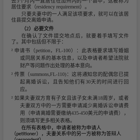
去3个月内一直居住在加州内的一个县中，这被称为
居住要求（residency requirement）。
只要夫妻中的一人满足该项要求，就可以在该居
住县提交离婚申请。
（2）
必要文件
在确认了文件提交地点后，就要着手填写文件
了。其中包括但不限于：
²
申请书（
petition，FL-100）：此表格要求填写婚姻
或同居关系的基本信息，以及申请者希望法院就
财产等问题作出处理的基本意向。
²
传票（
summons,FL-110)：这将通知您的配偶您已提
起离婚诉讼，且告知他们有30天的时间进行回
应。
²
如果夫妻双方育有子女且该子女未满
18周岁，或者
夫妻双方中的一方需要申请减少离婚诉讼申请费
用（申请离婚需要缴纳435-450美元的申请费），
则须填写更多相关表格。
在所有表格中，申请者被称为申请人
（
），夫妻关系中的另一方被称为答辩人
petitioner
（
）。
respondent