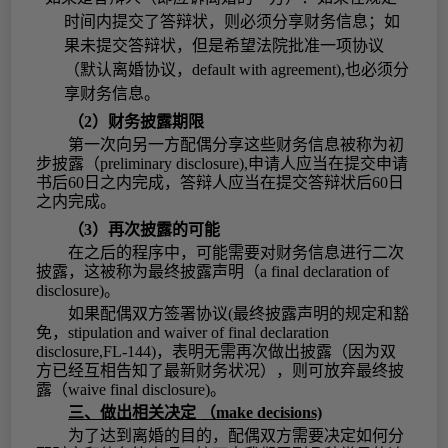
时间内提交了答辩状，则必须分享财务信息；如
果未提交答辩状，但是希望法院批准一项协议
（默认离婚协议，
default with agreement),也必须分
享财务信息。
（2）
财务披露期限
第一次向另一方配偶分享这些财务信息被称为初
步披露（
preliminary disclosure),申请人应当在提交申请
书后60日之内完成，答辩人应当在提交答辩状后60日
之内完成。
（3）
再次披露的可能
在之后的程序中，可能需要对财务信息进行二次
披露，这被称为最终披露声明（
a final declaration of
disclosure)。
如果配偶双方签署协议
(最终披露声明的规定和豁
免，stipulation and waiver of final declaration
disclosure,FL-144)，表明无需再次做出披露（因为双
方已经互相告知了最新财务状况），则可放弃最终披
露（waive final disclosure)。
三、做出相关决定
（
make decisions)
为了达到离婚的目的，配偶双方需要决定如何分