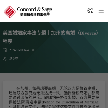
美国婚姻家事法专题｜加州的离婚（Divorce）
程序
2024-10-10 14:40:38
杨文要
在加州，如果想要离婚，无论双方是协议离婚，
还是双方就离婚无法达成一致，选择诉讼离婚，都需
要通过法院的程序。即哪怕是协议离婚，双方需要提
供给法院离婚申请
(Petition for Dissolution of Marriage)
和其他必要文件，法院会审核这些文件并最终发出离