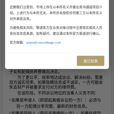
²
支付
435-450美元的申请费用。
近期我们注意到，市场上存在以本所名义开展业务沟通或项目介
二、
分享财务信息
（
share financial information)
绍。上述行为与本所无关，本所亦未授权任何第三方以本所名义
与另一方配偶分享自己的财务信息属于法定事
项，这被称为披露（
disclosure)或财务披露(finance
对外承揽业务。
disclosure).
为避免相关风险，敬请各方在业务对接过程中注意核实相关人员
该文件不会提交给法院，只会交予配偶。申请者
需要另外填写一份表格，用来让法院知道财务披露符
身份及信息来源。如有疑问，建议通过本所官方渠道进行确认。
合标准。
官方邮箱：
usipo@concordsage.com
（1）
共享必要信息，加快矛盾解决
在离婚的这一阶段，
配偶双方需要
填写表格以说
明
其
拥有、欠债、收入和支出的金额
，
然后
将这些表
格和一些财务文件的副本交给
另一方
配偶。
我已知悉
这些信息
将被用于
平等
地
分割财产和债务，并就
子女和配偶抚养费做出决定。
为了更公平、效率地达成协议、解决纠纷，需要
双方诚实坦率。
如果隐瞒信息或不诚实，
一方
可能会
失去财产并被要求支付对方的律师费。
在该阶段，不同诉讼地位的当事人义务不同：
²
如果是申请人（即提起离婚诉讼的一方）：必须与
另一方配偶分享完整、最新的财务信息。
²
如果是答辩人（即应诉离婚的一方）：如果在规定