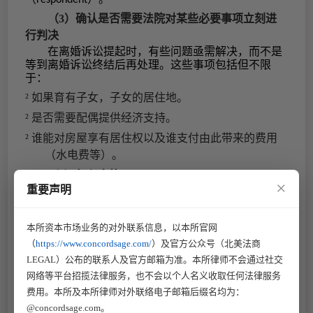
（3）
确认是否需要法院对某些必要事项立刻进
行判决
在离婚诉讼提起时，有些问题亟需解决，而不是
等到离婚诉讼终结后再处理。这些事项包括但不限
于：
²
如果育有子女，子女的居住地。
²
是否需要配偶提供经济支持。
²
谁能对房屋享有居住权以及谁支付由此带来的费用
（水电费等）。
（4）
复印表格
×
重要声明
在填写完成所有表格之后，签署自己的姓名、日
期并将每份表格复印
份。
2
（5）
提交文件与缴纳费用
本所资本市场业务的对外联系信息，以本所官网
²
将表格原件和
2份复印件交给书记员后，书记员会记
（
https://www.concordsage.com/
）及官方公众号（北美法商
LEGAL）公布的联系人及官方邮箱为准。本所律师不会通过社交
录案件编号并且在文件上盖章。法院会保存表格
网络等平台招揽法律服务，也不会以个人名义收取任何法律服务
原件，2份复印件一份给申请人，另一份给另一方
费用。本所及本所律师对外联络电子邮箱后缀名均为：
配偶。
@concordsage.com。