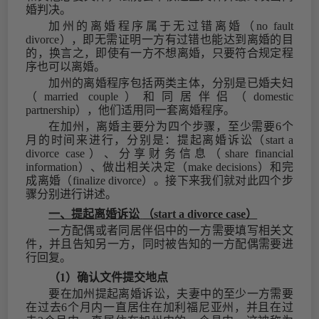
婚判决。
加州的离婚程序属于无过错离婚（
no fault
divorce），即无需证明一方有过错也能达到离婚的目
的，换言之，即使有一方不想离婚，只要符合规定程
序也可以离婚。
加州的离婚程序包括两类主体，分别是已婚夫妇
（
married couple）和同居伴侣（domestic
partnership），他们适用同一套离婚程序。
在加州，离婚主要分为四个步骤，至少需要
6个
月的时间来进行，分别是：提起离婚诉讼（start a
divorce case）、分享财务信息（share financial
information）、做出相关决定（make decisions）和完
成离婚（finalize divorce）。接下来我们就对此四个步
骤分别进行讲述。
一、
提起离婚诉讼
（
start a divorce case）
一方配偶或者同居伴侣中的一方需要填写相关文
件，并且告知另一方，同时被告知的一方配偶需要进
行回复。
（1）
确认文件提交地点
要在加州提起离婚诉讼，夫妻中的至少一方需要
在过去
6个月内一直居住在加利福尼亚州，并且在过