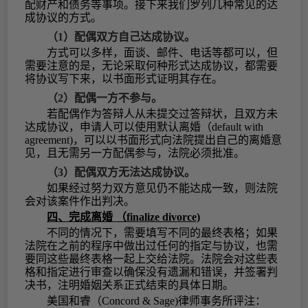
配财产和债务等事项。接下来我们罗列几种常见的达
成协议的方式。
（1）
配偶双方自己达成协议。
方式可以多样，面谈、邮件、电话等都可以，但
需要注意的是，无论采取何种形式达成协议，都需要
将协议写下来，以书面形式证明其存在。
（2）
配偶一方不参与。
若配偶作为答辩人从未提交过答辩状，且双方未
达成协议，申请人可以使用默认离婚（
default with
agreement)，可以以书面形式向法院提出自己的离婚意
见，且无需另一方配偶参与，法院必须批准。
（3）
配偶双方无法达成协议。
如果经过努力双方意见仍不能达成一致，则法院
会对该案件作出判决。
四、完成离婚
（
finalize divorce)
不同的情况下，需要填写不同的最终表格；如果
法院在之前的程序中做出过任何的指定与协议，也需
要同这些最终表格一起上交给法院。法院会对这些表
格和指定进行审查以确保没有遗漏和错误，并签署判
决书，注明婚姻关系正式结束的具体日期。
美国和睿（
Concord & Sage)律师事务所评注：