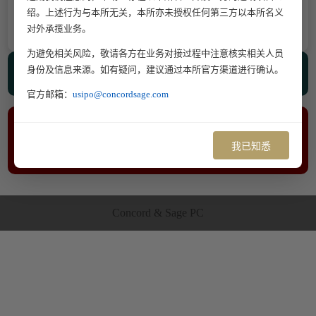
成功都不可能实现。
绍。上述行为与本所无关，本所亦未授权任何第三方以本所名义
对外承揽业务。
为避免相关风险，敬请各方在业务对接过程中注意核实相关人员
身份及信息来源。如有疑问，建议通过本所官方渠道进行确认。
相关人员
查看更多>>
官方邮箱：
usipo@concordsage.com
专业文章
我已知悉
查看更多>>
Concord & Sage PC