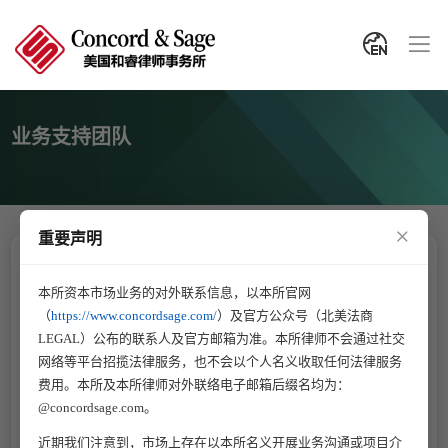
业务支持团队
×
重要声明
包括律师助理、行政、财务、市场营销专员在内的辅
助人员对我们律所的高效运营功不可没。他们在背后
本所资本市场业务的对外联系信息，以本所官网
默默付出，确保每一个环节都井然有序，无论是案件
（
https://www.concordsage.com/
）及官方公众号（北美法商
LEGAL）公布的联系人及官方邮箱为准。本所律师不会通过社交
的细节处理、日常的行政支持、财务的精准管理，还
网络等平台招揽法律服务，也不会以个人名义收取任何法律服务
是市场的拓展与维护。他们的专业能力和对工作的热
费用。本所及本所律师对外联络电子邮箱后缀名均为：
情，使得律所能够持续为客户提供优质的服务。在每
@concordsage.com。
一个成功案例背后，都有他们不懈的努力和卓越的贡
献。我们深知，没有他们的辛勤工作，律所的每一次
近期我们注意到，市场上存在以本所名义开展业务沟通或项目介