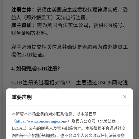
注册主体：
必须由美国雇主或授权代理律师完成，受
益人（即
外籍
员工）无法自行注册。
雇主资质：
需为美国合法实体公司，提供
EIN
税号、
财务证明等材料。
雇主必须提交相关信息并确认是否愿意为该外籍员工
提供
H-1B
签证。
4.
如何完成
H-1B
注册？
H-1B
注册的过程相对简单，主要通过
USCIS
网站进
行。以下是一般的步骤：
×
重要声明
（
1
）
创建组织账户（
Organizational Account
）
雇主或律师需先在
USCIS
官网注册企业账户，填写公
司名称、
EIN
税号、地址等信息
。
本所资本市场业务的对外联系信息，以本所官网
（
https://www.concordsage.com/
）及官方公众号（北美法商
（
2
）
填写受益人信息
LEGAL）公布的联系人及官方邮箱为准。本所律师不会通过社交
·必填项
：
姓名、出生日期、国籍、护照号码（必须有
网络等平台招揽法律服务，也不会以个人名义收取任何法律服务