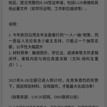
知后，提交完整的
H-1B
签证申请，包括
I-129
表格和其
他必要文件（如学历证明、工作职位描述等）。
说明：
1.
今年依旧沿用去年
全面推行
的
“
一人一抽
”
政策
，同
一受益人无论有多少雇主支持，只能占一个抽签名
额，公平性大幅提升
2.
材料预审：确保简历、学位证、成绩单等文件逻辑
闭环，课程内容与岗位高度关联（文科
/
商科生重
点！）。
2025
年
H-1B
注册已进入倒计时，在竞争激烈的形势
下，提前规划材料、合规操作，才能最大化成功率！
（政策来源：
USCIS
官网、
DHS
联邦公告）