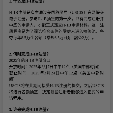
1.
什么是
H-1B
注册？
H-1B
注册是雇主通过美国移民局（
USCIS
）官网提交
电子注册，参与
H-1B
抽签的
第一步
。只有完成注册并
中签的申请人，才能正式递交
H-1B
申请材料。
这一注
册程序是为了
筛选符合条件的受益人进入抽签池，争
夺每年
8.5
万个名额（常规
6.5
万
+
硕士豁免
2
万）
。
2.
何时完成
H-1B
注册？
2025
年的
H-1B
注册
窗口
开放时间：
2025
年
3
月
7
日中午
12
点（美国中部时间）
截止时间：
2025
年
3
月
24
日中午
12
点（美国中部时
间）
USCIS
将在此期间接受
H-1B
注册的提交
，
之后
USCIS
将进行名额抽签，决定哪些注册者能够进入正式的申
请程序。
3.
谁来完成
H-1B
注册？