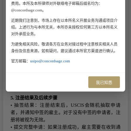
费用。本所及本所律师对外联络电子邮箱后缀名均为：
效，过期或未延期将导致注册无效）
@concordsage.com。
·学历证明
：
若未毕业，可用在读证明或本科学历注
册，中签后补交毕业证书
。
近期我们注意到，市场上存在以本所名义开展业务沟通或项目介
绍。上述行为与本所无关，本所亦未授权任何第三方以本所名义
（
3
）
支付注册费用
对外承揽业务。
雇主在
提交注册时需要支付
$
215
的非退还注册费用。
为避免相关风险，敬请各方在业务对接过程中注意核实相关人员
（
身份及信息来源。如有疑问，建议通过本所官方渠道进行确认。
4
）
检查与提交
雇主通过
USCIS
在线系统提交完整的注册表单。
官方邮箱：
usipo@concordsage.com
确保信息无重复或错误，提交后状态显示为
“Submitted”
，中签后变更为
“Selected”
。
我已知悉
5.
注册结果及后续步骤
•
抽签结果：注册结束后，
USCIS
会随机抽取申请
者，并通知中签的雇主。对于没有中签的申请者，注
册将被视为无效。
•
提交完整申请：如果注册成功，雇主需要在收到通