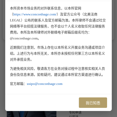
本所资本市场业务的对外联系信息，以本所官网
（
https://www.concordsage.com/
）及官方公众号（北美法商
LEGAL）公布的联系人及官方邮箱为准。本所律师不会通过社交
网络等平台招揽法律服务，也不会以个人名义收取任何法律服务
费用。本所及本所律师对外联络电子邮箱后缀名均为：
@concordsage.com。
近期我们注意到，市场上存在以本所名义开展业务沟通或项目介
绍。上述行为与本所无关，本所亦未授权任何第三方以本所名义
Yahya John Yuksel
对外承揽业务。
为避免相关风险，敬请各方在业务对接过程中注意核实相关人员
业务支持团队
身份及信息来源。如有疑问，建议通过本所官方渠道进行确认。
数据安全合规
移民与签证
官方邮箱：
usipo@concordsage.com
劳动与雇佣
版权诉讼
版权申请
商标诉讼
我已知悉
商标申请
专利诉讼
专利申请