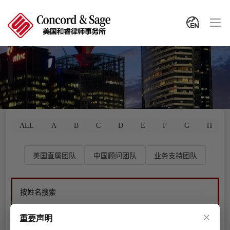
ALL
A
B
C
D
E
F
G
H
美国直属团队
中国顾问团队
业务支持团队
×
重要声明