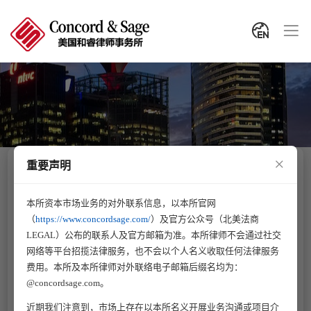
×
重要声明
ALL
A
B
C
D
E
F
G
H
本所资本市场业务的对外联系信息，以本所官网
美国直属团队
中国顾问团队
业务支持团队
（
https://www.concordsage.com/
）及官方公众号（北美法商
LEGAL）公布的联系人及官方邮箱为准。本所律师不会通过社交
网络等平台招揽法律服务，也不会以个人名义收取任何法律服务
费用。本所及本所律师对外联络电子邮箱后缀名均为：
@concordsage.com。
近期我们注意到，市场上存在以本所名义开展业务沟通或项目介