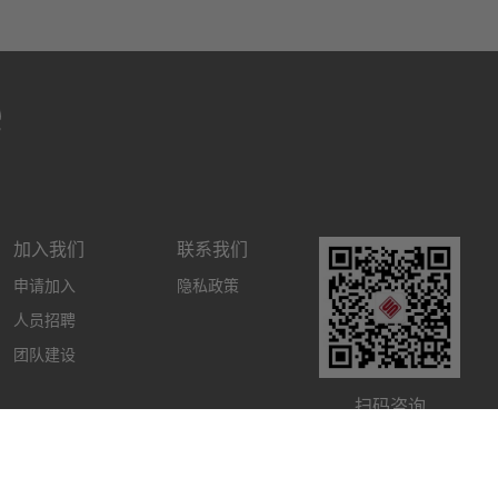
加入我们
联系我们
申请加入
隐私政策
人员招聘
团队建设
扫码咨询