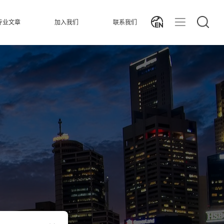
专业文章
加入我们
联系我们