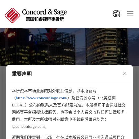
×
重要声明
ALL
A
B
C
D
E
F
G
H
本所资本市场业务的对外联系信息，以本所官网
美国直属团队
中国顾问团队
业务支持团队
（
https://www.concordsage.com/
）及官方公众号（北美法商
LEGAL）公布的联系人及官方邮箱为准。本所律师不会通过社交
网络等平台招揽法律服务，也不会以个人名义收取任何法律服务
费用。本所及本所律师对外联络电子邮箱后缀名均为：
@concordsage.com。
近期我们注意到，市场上存在以本所名义开展业务沟通或项目介